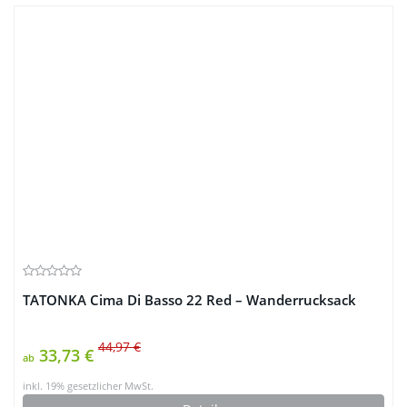
TATONKA Cima Di Basso 22 Red – Wanderrucksack
44,97 €
33,73 €
ab
inkl. 19% gesetzlicher MwSt.