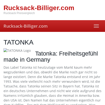
Skip
Rucksack-Billiger.com
to
main
Rucksack Preisvergleich
content
Rucksack-Billiger.com
Toggl
navig
TATONKA
Tatonka: Freiheitsgefühl
made in Germany
Das Label Tatonka ist heutzutage vom Markt kaum mehr
wegzudenken und das, obwohl die Marke noch gar nicht so
lange existiert. Denn die Marke Tatonka entstand erst im Jahr
1993. Was viele vielleicht noch mehr verwundern wird, ist die
Tatsache, dass Tatonka seinen Sitz in Bayern hat. Tatonka ist
ein deutsches Unternehmen und nicht wie viele aufgrund des
Namens irrtümlich glauben, dass die Heimat in Amerika bzw.
den USA ist. Den Namen hat das Unternehmen eigentlich nur
dem Kultfilm „ Der mit dem Wolf tanzt“ zu verdanken. Hier