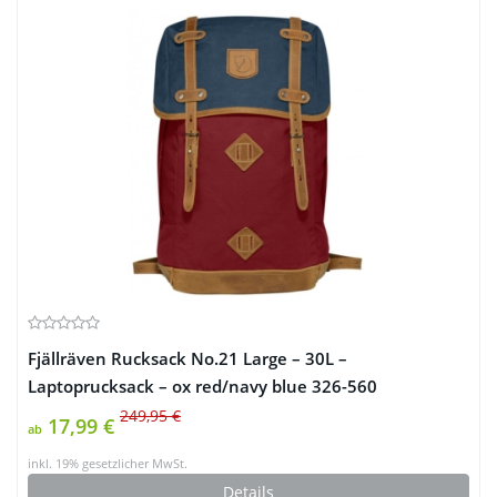
Fjällräven Rucksack No.21 Large – 30L –
Laptoprucksack – ox red/navy blue 326-560
249,95 €
17,99 €
ab
inkl. 19% gesetzlicher MwSt.
Details