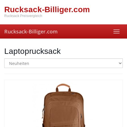
Skip
Rucksack-Billiger.com
to
main
Rucksack Preisvergleich
content
Rucksack-Billiger.com
Toggl
navig
Laptoprucksack