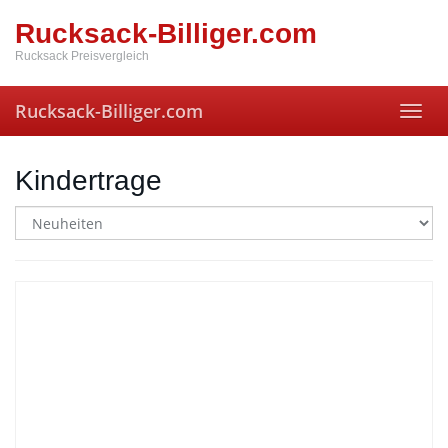
Skip
Rucksack-Billiger.com
to
main
Rucksack Preisvergleich
content
Rucksack-Billiger.com
Toggl
navig
Kindertrage