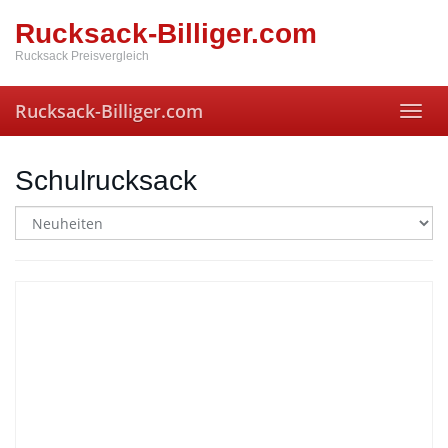
Skip
Rucksack-Billiger.com
to
main
Rucksack Preisvergleich
content
Rucksack-Billiger.com
Toggl
navig
Schulrucksack