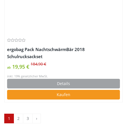
ergobag Pack NachtschwärmBär 2018
Schulrucksackset
184,90 €
19,95 €
ab
inkl. 19% gesetzlicher MwSt.
Details
Kaufen
1
2
3
›