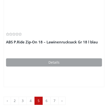
ABS P.Ride Zip-On 18 – Lawinenrucksack Gr 18 l blau
Details
‹
2
3
4
5
6
7
›