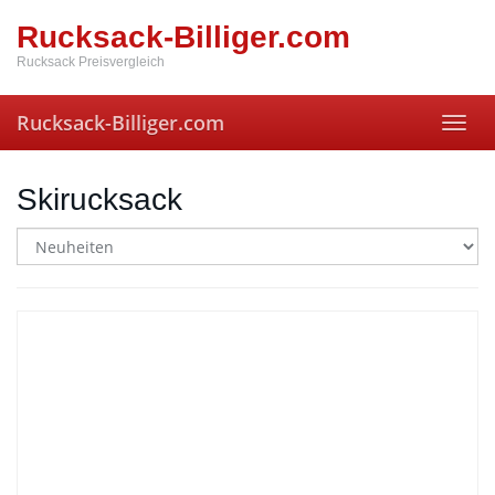
Skip
Rucksack-Billiger.com
to
main
Rucksack Preisvergleich
content
Rucksack-Billiger.com
Toggl
navig
Skirucksack